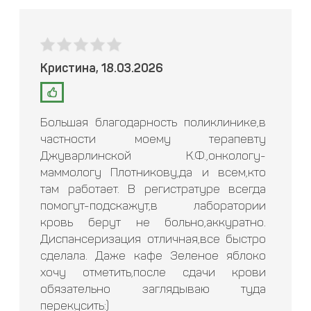
Кристина, 18.03.2026
Большая благодарность поликлинике,в
частности моему терапевту
Джуварлинской К.Ф.,онкологу-
маммологу Плотникову,да и всем,кто
там работает. В регистратуре всегда
помогут-подскажут,в лаборатории
кровь берут не больно,аккуратно.
Диспансеризация отличная,все быстро
сделала. Даже кафе Зеленое яблоко
хочу отметить,после сдачи крови
обязательно заглядываю туда
перекусить:)