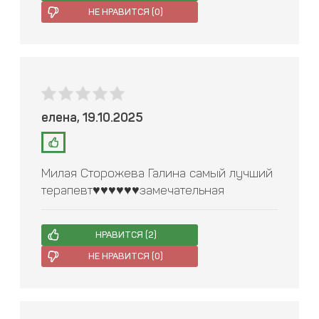
НЕ НРАВИТСЯ (
0
)
елена, 19.10.2025
Милая Сторожева Галина самый лучший
терапевт♥️♥️♥️♥️♥️♥️замечательная
НРАВИТСЯ (
2
)
НЕ НРАВИТСЯ (
0
)