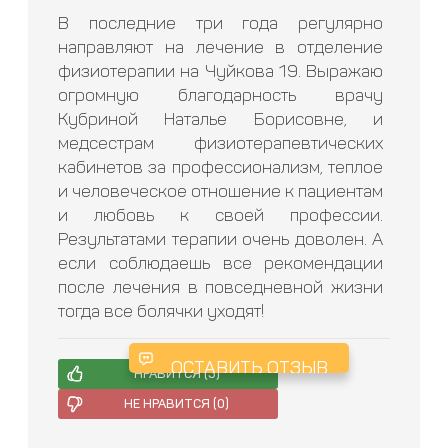
В последние три года регулярно
направляют на лечение в отделение
физиотерапии на Чуйкова 19. Выражаю
огромную благодарность врачу
Кубриной Наталье Борисовне, и
медсестрам физиотерапевтических
кабинетов за профессионализм, теплое
и человеческое отношение к пациентам
и любовь к своей профессии.
Результатами терапии очень доволен. А
если соблюдаешь все рекомендации
после лечения в повседневной жизни
тогда все болячки уходят!
ОСТАВИТЬ ОТЗЫВ
НРАВИТСЯ (
3
)
НЕ НРАВИТСЯ (
0
)