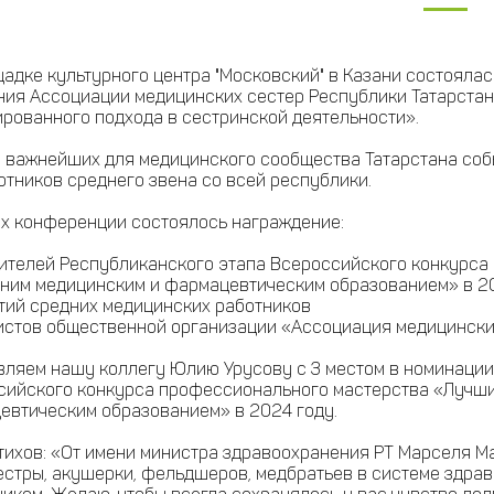
адке культурного центра "Московский" в Казани состояла
ния Ассоциации медицинских сестер Республики Татарста
рованного подхода в сестринской деятельности».
з важнейших для медицинского сообщества Татарстана соб
тников среднего звена со всей республики.
ах конференции состоялось награждение:
дителей Республиканского этапа Всероссийского конкурс
дним медицинским и фармацевтическим образованием» в 2
стий средних медицинских работников
вистов общественной организации «Ассоциация медицински
вляем нашу коллегу Юлию Урусову с 3 местом в номинации
сийского конкурса профессионального мастерства «Лучши
евтическим образованием» в 2024 году.
ихов: «От имени министра здравоохранения РТ Марселя Ман
естры, акушерки, фельдшеров, медбратьев в системе здрав