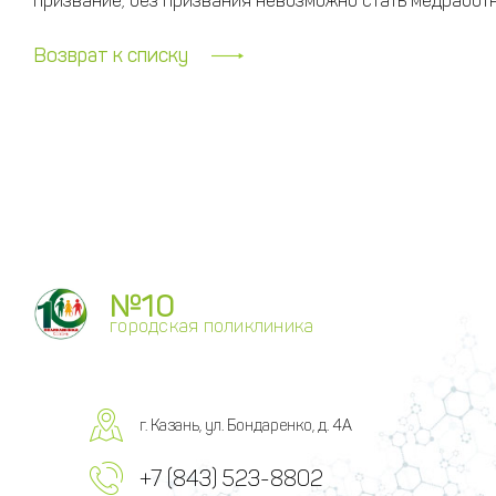
призвание, без призвания невозможно стать медработн
Возврат к списку
№10
городская поликлиника
г. Казань, ул. Бондаренко, д. 4А
+7 (843) 523-8802