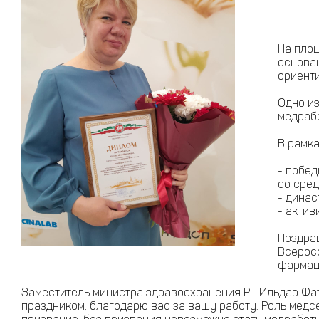
На площ
основа
ориенти
Одно и
медрабо
В рамк
- побе
со сре
- дина
- акти
Поздра
Всерос
фармац
Заместитель министра здравоохранения РТ Ильдар Фат
праздником, благодарю вас за вашу работу. Роль медс