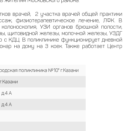
18 жителям Московского района
.
ков врачей, 2 участка врачей общей практики
ассаж, физиотерапевтическое лечение, ЛФК. В
 колоноскопия, УЗИ органов брюшной полости,
езы, щитовидной железы, молочной железы, УЗДГ
р с КДЦ. В поликлинике функционирует дневной
онар на дому на 3 коек. Также работает Центр
родская поликлиника №10" г.Казани
г.Казани
 д.4 А
 д.4 А