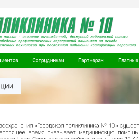
циентов
Сотрудникам
Партнерам
Платные
ации
оохранения «Городская поликлиника № 10» существ
астоящее время оказывает медицинскую помощ