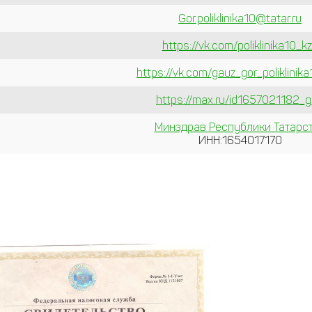
Gor.poliklinika10@tatar.ru
https://vk.com/poliklinika10_k
https://vk.com/gauz_gor_poliklinik
https://max.ru/id1657021182_
Минздрав Республики Татарс
ИНН:1654017170