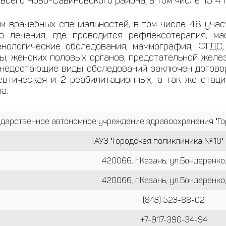
 всего Ново-Савиновского района, в том числе 13 4
 врачебных специальностей, в том числе 48 участ
го лечения, где проводится рефлексотерапия, м
енологические обследования, маммография, ФГДС,
мы, женских половых органов, предстательной жел
На недостающие виды обследований заключен догово
евтическая и 2 реабилитационных, а так же стаци
а.
ударственное автономное учреждение здравоохранения "Го
ГАУЗ "Городская поликлиника №10" 
420066, г.Казань, ул.Бондаренко,
420066, г.Казань, ул.Бондаренко,
(843) 523-88-02
+7-917-390-34-94