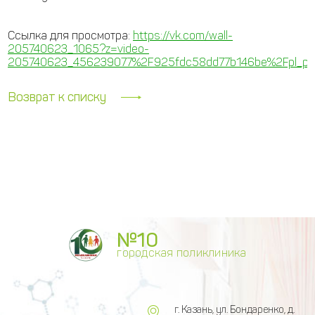
Ссылка для просмотра:
https://vk.com/wall-
205740623_1065?z=video-
205740623_456239077%2F925fdc58dd77b146be%2Fpl_post
Возврат к списку
№10
городская поликлиника
г. Казань, ул. Бондаренко, д.