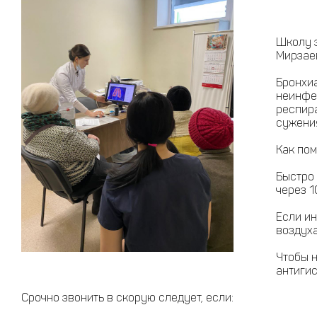
Школу з
Мирзае
Бронхи
неинфе
респира
сужени
Как по
Быстро 
через 1
Если ин
воздуха
Чтобы н
антигис
Срочно звонить в скорую следует, если: