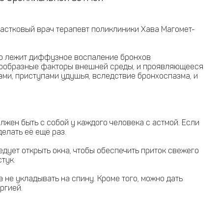
астковый врач терапевт поликлиники Хава Магомет-
ого лежит диффузное воспаление бронхов
нообразные факторы внешней среды, и проявляющееся
ми, приступами удушья, вследствие бронхоспазма, и
жен быть с собой у каждого человека с астмой. Если
елать её ещё раз.
ледует открыть окна, чтобы обеспечить приток свежего
тук.
а не укладывать на спину. Кроме того, можно дать
ргией.