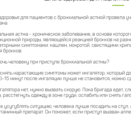
доровья для пациентов с бронхиальной астмой провела уч
вна.
альная астма - хроническое заболевание, в основе котор
кционной природы, являющейся реакцией бронхов на раз
торными симптомами: кашлем, мокротой, свистящими хрипа
я бронхов.
мочь человеку при приступе бронхиальной астмы?
снять нарастающие симптомы может ингалятор, который дол
0–15 минут после ингаляции лучше не становится, можно сд
галятора нет, нужно вызвать скорую. Пока бригада едет, с
, расстегнуть одежду в зоне груди, ослабить или снять галс
е усугублять ситуацию, человека лучше посадить на стул, 
таминный препарат. Он поможет, если приступ вызван алле