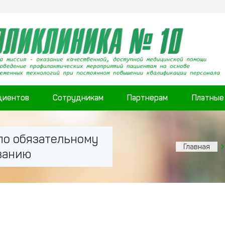
циентов
Сотрудникам
Партнерам
Платные
по обязательному
Главная
ванию