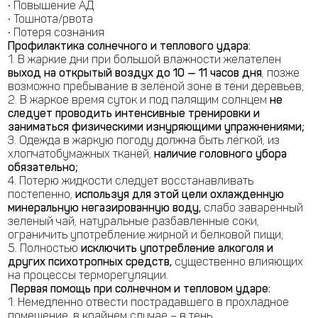
• Повышение АД
• Тошнота/рвота
• Потеря сознания
Профилактика солнечного и теплового удара:
1. В жаркие дни при большой влажности желателен
выход на открытый воздух до 10 — 11 часов дня
, позже
возможно пребывание в зелёной зоне в тени деревьев;
2. В жаркое время суток и под палящим солнцем
не
следует проводить интенсивные тренировки и
заниматься физическими изнуряющими упражнениями;
3. Одежда в жаркую погоду должна быть лёгкой, из
хлопчатобумажных тканей,
наличие головного убора
обязательно;
4. Потерю жидкости следует восстанавливать
постепенно,
используя для этой цели охлажденную
минеральную негазированную воду,
слабо заваренный
зеленый чай, натуральные разбавленные соки,
ограничить употребление жирной и белковой пищи;
5. Полностью
исключить употребление алкоголя и
других психотропных средств,
существенно влияющих
на процессы терморегуляции.
Первая помощь при солнечном и тепловом ударе:
1. Немедленно отвести пострадавшего в прохладное
помещение, в крайнем случае – в тень.