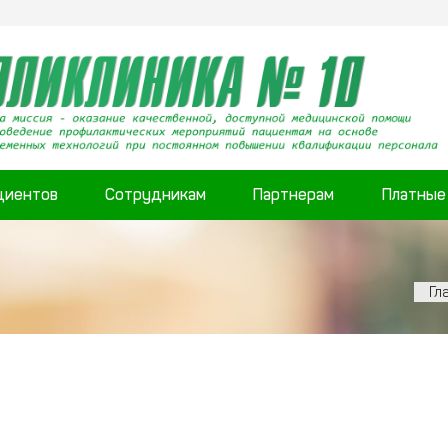
циентов
Сотрудникам
Партнерам
Платные
Гл